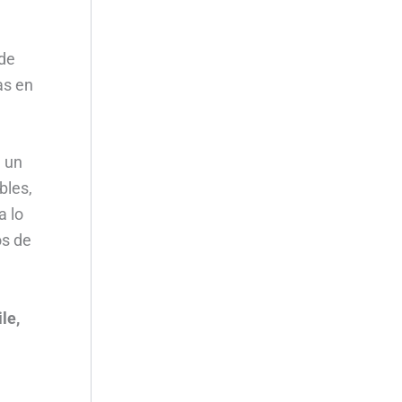
 de
as en
 un
bles,
a lo
os de
le,