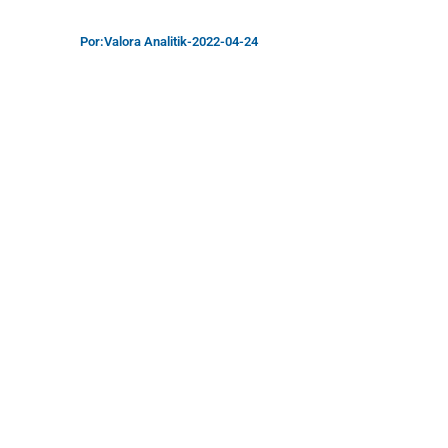
Por:
Valora Analitik
-
2022-04-24