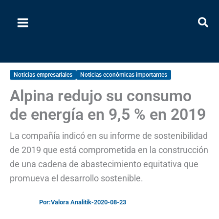
Ir
al
contenido
Noticias empresariales
Noticias económicas importantes
Alpina redujo su consumo
de energía en 9,5 % en 2019
La compañía indicó en su informe de sostenibilidad
de 2019 que está comprometida en la construcción
de una cadena de abastecimiento equitativa que
promueva el desarrollo sostenible.
Por:
Valora Analitik
-
2020-08-23