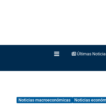
Ir
al
contenido
Últimas Noticia
Noticias macroeconómicas
Noticias económ