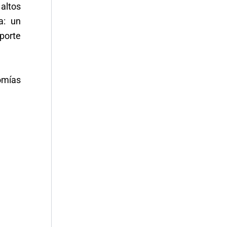
 altos
a: un
porte
omías