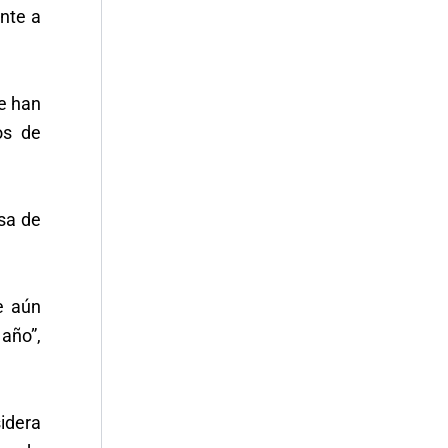
ente a
ue han
os de
asa de
e aún
 año”,
sidera