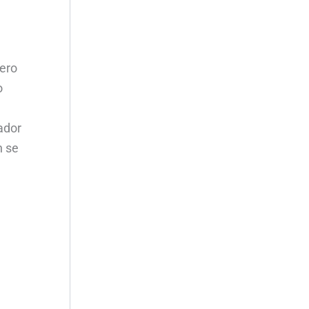
pero
o
ador
n se