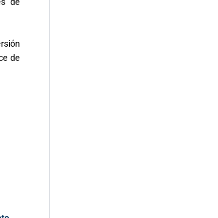
es de
rsión
ce de
ete