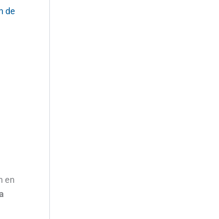
n de
n en
a