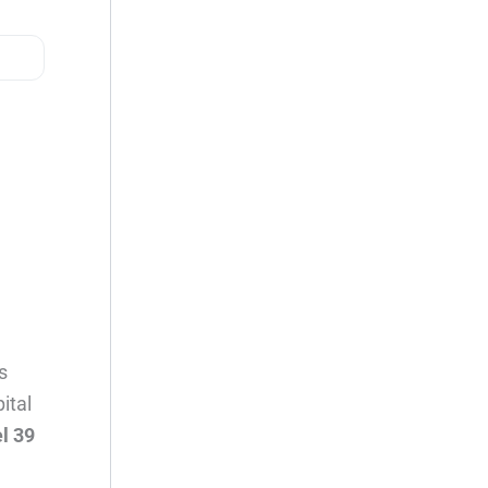
s
ital
l 39