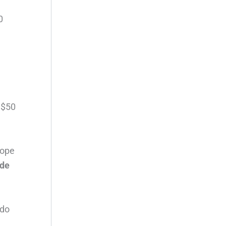
0
 $50
tope
ede
ado
,