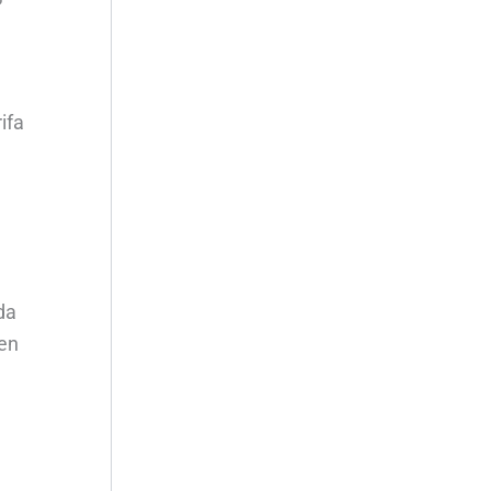
ifa
da
ben