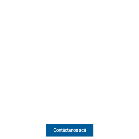
Contacto
Cr 43A No. 5A - 113 Of. 2020 Edificio One Plaza - Medellín
(Antioquia) - Colombia
(+57) 321 330 7515
Email:
[email protected]
Comercial y pauta
Contáctanos acá