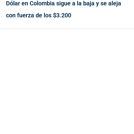
Dólar en Colombia sigue a la baja y se aleja
con fuerza de los $3.200
Contacto
Cr 43A No. 5A - 113 Of. 2020 Edificio One Plaza - Medellín