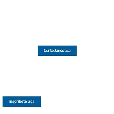
(Antioquia) - Colombia
(+57) 321 330 7515
Email:
[email protected]
Comercial y pauta
Contáctanos acá
Valora Analitik Newsletter
Información estratégica para decisiones inteligentes.
Inscríbete gratis al newsletter diario de Valora Analitik
Inscríbete acá