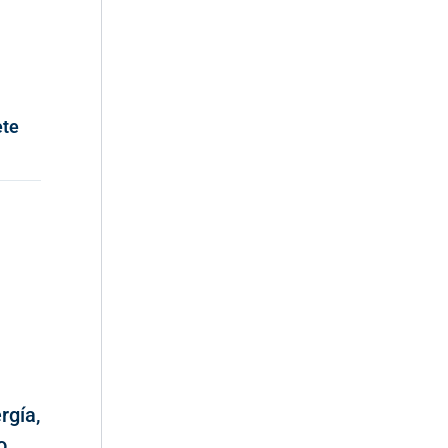
ete
rgía,
o