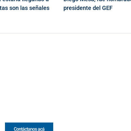
stas son las señales
presidente del GEF
Contacto
Cr 43A No. 5A - 113 Of. 2020 Edificio One Plaza - Medellín
(Antioquia) - Colombia
(+57) 321 330 7515
Email:
[email protected]
Comercial y pauta
Contáctanos acá