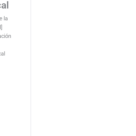
cal
e la
l]
ación
cal