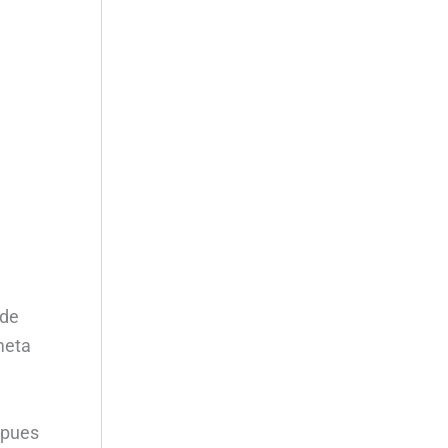
 de
 meta
 pues