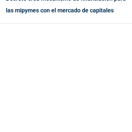
las mipymes con el mercado de capitales
Contacto
Cr 43A No. 5A - 113 Of. 2020 Edificio One Plaza - Medellín