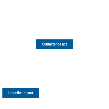
(Antioquia) - Colombia
(+57) 321 330 7515
Email:
[email protected]
Comercial y pauta
Contáctanos acá
Valora Analitik Newsletter
Información estratégica para decisiones inteligentes.
Inscríbete gratis al newsletter diario de Valora Analitik
Inscríbete acá