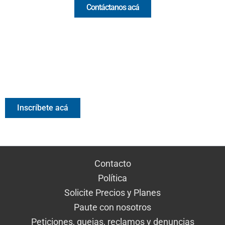
Contáctanos acá
Valora Analitik Newsletter
Información estratégica para decisiones inteligentes.
Inscríbete gratis al newsletter diario de Valora Analitik
Inscríbete acá
Contacto
Política
Solicite Precios y Planes
Paute con nosotros
Peticiones, quejas, reclamos y denuncias