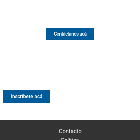
Comercial y pauta
Contáctanos acá
Valora Analitik Newsletter
Información estratégica para decisiones inteligentes.
Inscríbete gratis al newsletter diario de Valora Analitik
Inscríbete acá
Contacto