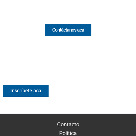
Comercial y pauta
Contáctanos acá
Valora Analitik Newsletter
Información estratégica para decisiones inteligentes.
Inscríbete gratis al newsletter diario de Valora Analitik
Inscríbete acá
Contacto
Política