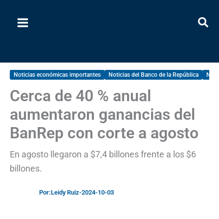
Ir
al
contenido
Noticias económicas importantes
Noticias del Banco de la República
Noti
Cerca de 40 % anual
aumentaron ganancias del
BanRep con corte a agosto
En agosto llegaron a $7,4 billones frente a los $6
billones.
Por:
Leidy Ruiz
-
2024-10-03