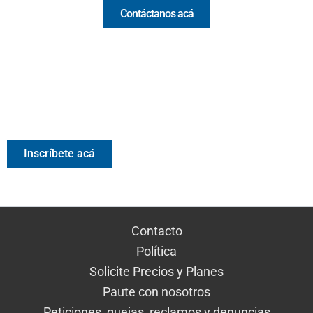
Contáctanos acá
Valora Analitik Newsletter
Información estratégica para decisiones inteligentes.
Inscríbete gratis al newsletter diario de Valora Analitik
Inscríbete acá
Contacto
Política
Solicite Precios y Planes
Paute con nosotros
Peticiones, quejas, reclamos y denuncias