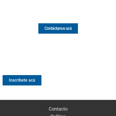
Comercial y pauta
Contáctanos acá
Valora Analitik Newsletter
Información estratégica para decisiones inteligentes.
Inscríbete gratis al newsletter diario de Valora Analitik
Inscríbete acá
Contacto