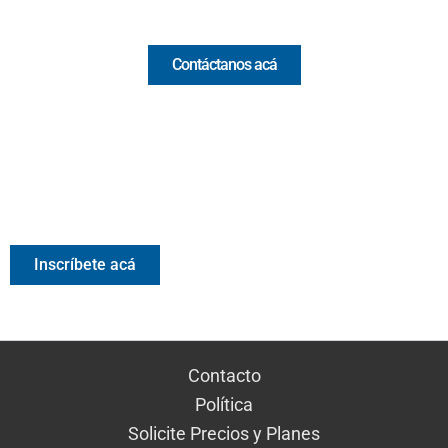
Comercial y pauta
Contáctanos acá
Valora Analitik Newsletter
Información estratégica para decisiones inteligentes.
Inscríbete gratis al newsletter diario de Valora Analitik
Inscríbete acá
Contacto
Política
Solicite Precios y Planes