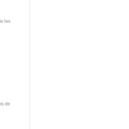
de los
os de