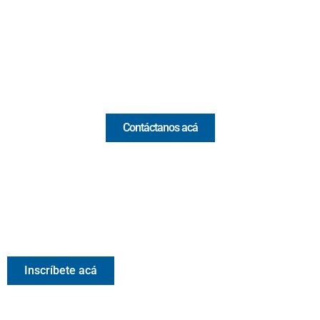
(+57) 321 330 7515
Email:
[email protected]
Comercial y pauta
Contáctanos acá
Valora Analitik Newsletter
Información estratégica para decisiones inteligentes.
Inscríbete gratis al newsletter diario de Valora Analitik
Inscríbete acá