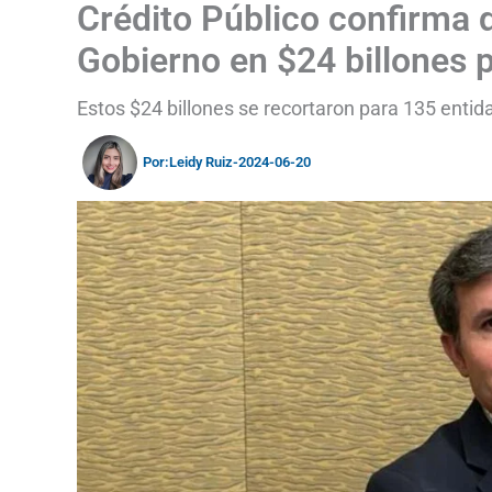
Crédito Público confirma 
Gobierno en $24 billones 
Estos $24 billones se recortaron para 135 entid
Por:
Leidy Ruiz
-
2024-06-20