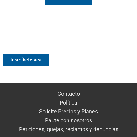
Valora Analitik Newsletter
Información estratégica para decisiones inteligentes.
Inscríbete gratis al newsletter diario de Valora Analitik
Inscríbete acá
Contacto
Política
Solicite Precios y Planes
Paute con nosotros
Peticiones, quejas, reclamos y denuncias