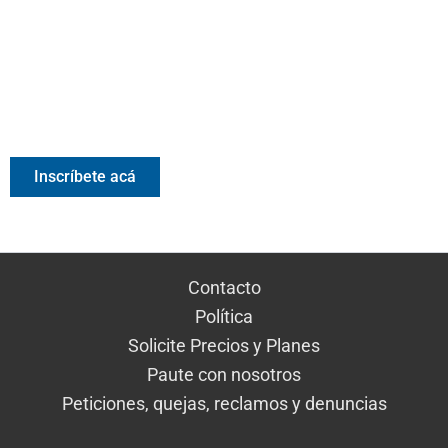
Valora Analitik Newsletter
Información estratégica para decisiones inteligentes.
Inscríbete gratis al newsletter diario de Valora Analitik
Inscríbete acá
Contacto
Política
Solicite Precios y Planes
Paute con nosotros
Peticiones, quejas, reclamos y denuncias