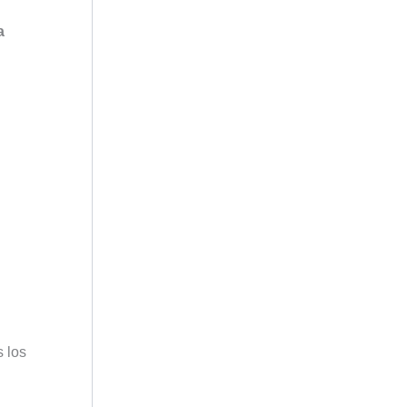
a
s los