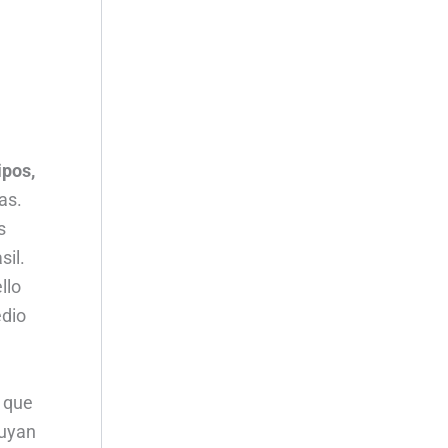
ipos,
as.
s
sil.
llo
edio
 que
buyan