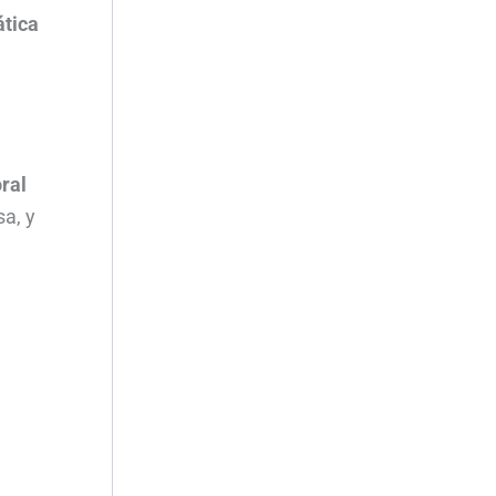
ática
ral
sa, y