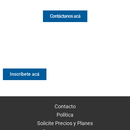
Contáctanos acá
Valora Analitik Newsletter
Información estratégica para decisiones inteligentes.
Inscríbete gratis al newsletter diario de Valora Analitik
Inscríbete acá
Contacto
Política
Solicite Precios y Planes