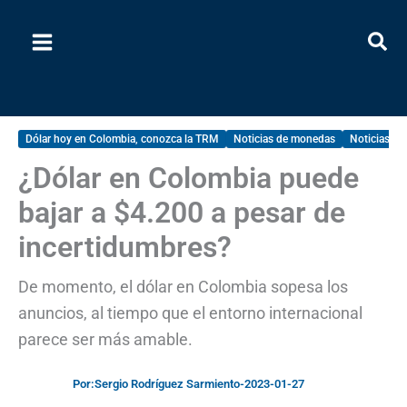
Ir
al
contenido
Dólar hoy en Colombia, conozca la TRM
Noticias de monedas
Noticias e
¿Dólar en Colombia puede
bajar a $4.200 a pesar de
incertidumbres?
De momento, el dólar en Colombia sopesa los
anuncios, al tiempo que el entorno internacional
parece ser más amable.
Por:
Sergio Rodríguez Sarmiento
-
2023-01-27