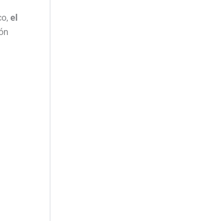
co,
el
ión