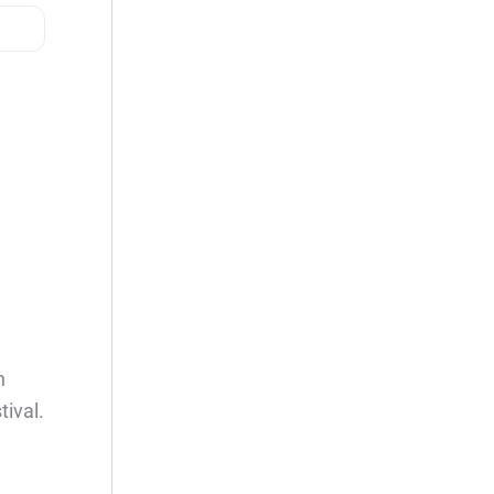
n
tival.