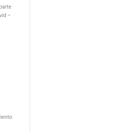
parte
vid –
miento