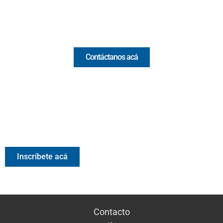
Comercial y pauta
Contáctanos acá
Valora Analitik Newsletter
Información estratégica para decisiones inteligentes.
Inscríbete gratis al newsletter diario de Valora Analitik
Inscríbete acá
Contacto