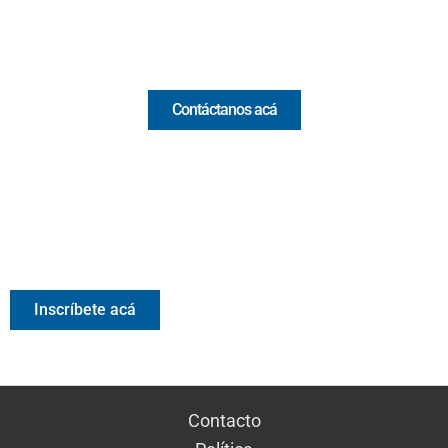
Comercial y pauta
Contáctanos acá
Valora Analitik Newsletter
Información estratégica para decisiones inteligentes.
Inscríbete gratis al newsletter diario de Valora Analitik
Inscríbete acá
Contacto