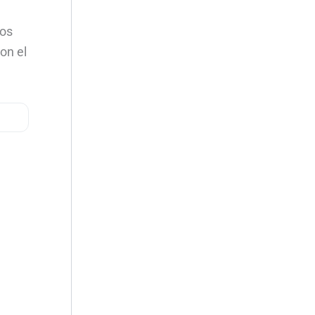
cos
on el