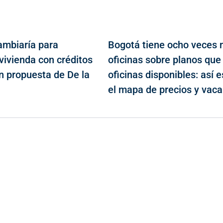
ambiaría para
Bogotá tiene ocho veces
vivienda con créditos
oficinas sobre planos que
on propuesta de De la
oficinas disponibles: así e
a
el mapa de precios y vaca
Contacto
Cr 43A No. 5A - 113 Of. 2020 Edificio One Plaza - Medellín
(Antioquia) - Colombia
(+57) 321 330 7515
Email:
[email protected]