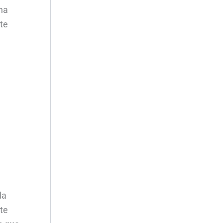
 ha
ste
la
te