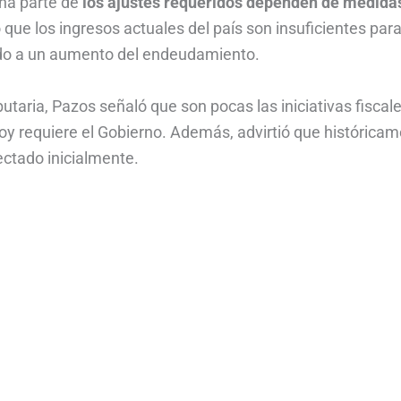
na parte de
los ajustes requeridos dependen de medida
 que los ingresos actuales del país son insuficientes par
vado a un aumento del endeudamiento.
butaria, Pazos señaló que son pocas las iniciativas fiscal
y requiere el Gobierno. Además, advirtió que histórica
ctado inicialmente.