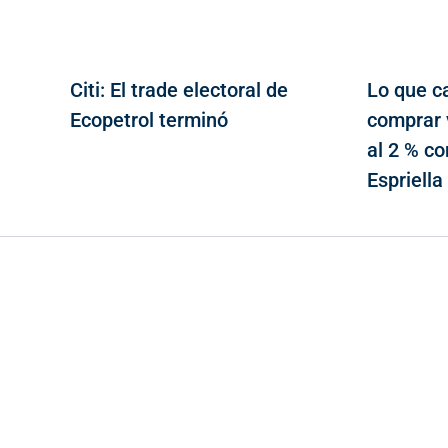
Citi: El trade electoral de
Lo que c
Ecopetrol terminó
comprar 
al 2 % c
Espriell