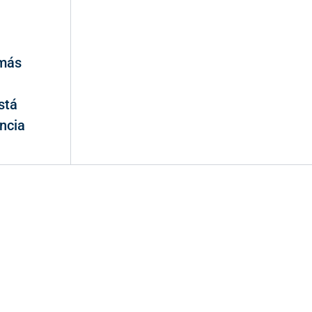
 más
stá
ncia
Valora Analitik Newsletter
Información estratégica para decisiones
inteligentes. Inscríbete gratis al newsletter diario de
Valora Analitik