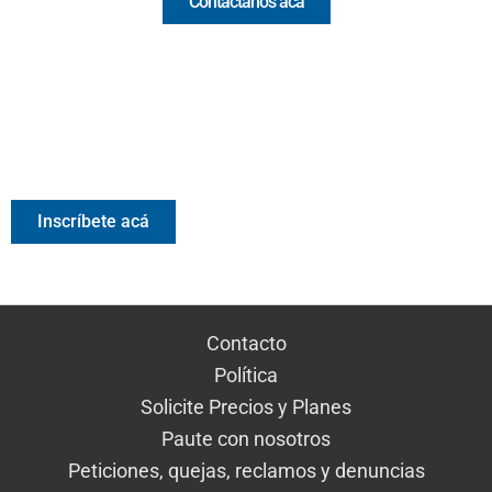
Contáctanos acá
Valora Analitik Newsletter
Información estratégica para decisiones inteligentes.
Inscríbete gratis al newsletter diario de Valora Analitik
Inscríbete acá
Contacto
Política
Solicite Precios y Planes
Paute con nosotros
Peticiones, quejas, reclamos y denuncias