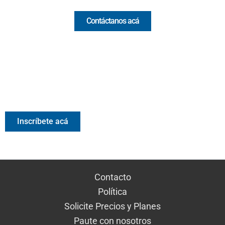
Contáctanos acá
Valora Analitik Newsletter
Información estratégica para decisiones inteligentes.
Inscríbete gratis al newsletter diario de Valora Analitik
Inscríbete acá
Contacto
Política
Solicite Precios y Planes
Paute con nosotros