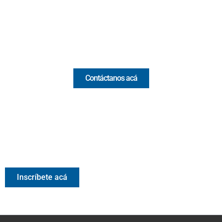
(+57) 321 330 7515
Email:
[email protected]
Comercial y pauta
Contáctanos acá
Valora Analitik Newsletter
Información estratégica para decisiones inteligentes.
Inscríbete gratis al newsletter diario de Valora Analitik
Inscríbete acá