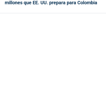
millones que EE. UU. prepara para Colombia
Contacto
Cr 43A No. 5A - 113 Of. 2020 Edificio One Plaza - Medellín
(Antioquia) - Colombia