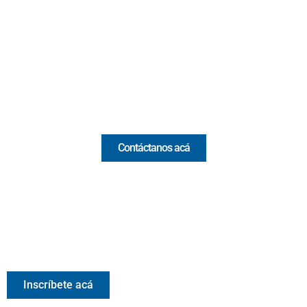
Cr 43A No. 5A - 113 Of. 2020 Edificio One Plaza - Medellín
(Antioquia) - Colombia
(+57) 321 330 7515
Email:
[email protected]
Comercial y pauta
Contáctanos acá
Valora Analitik Newsletter
Información estratégica para decisiones inteligentes.
Inscríbete gratis al newsletter diario de Valora Analitik
Inscríbete acá