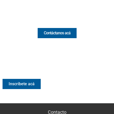
Email:
[email protected]
Comercial y pauta
Contáctanos acá
Valora Analitik Newsletter
Información estratégica para decisiones inteligentes.
Inscríbete gratis al newsletter diario de Valora Analitik
Inscríbete acá
Contacto