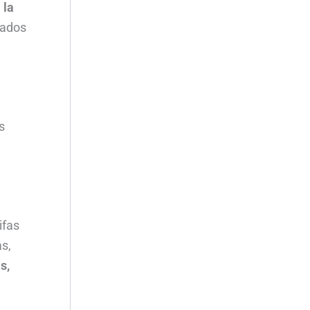
 la
cados
.
s
ifas
s,
s,