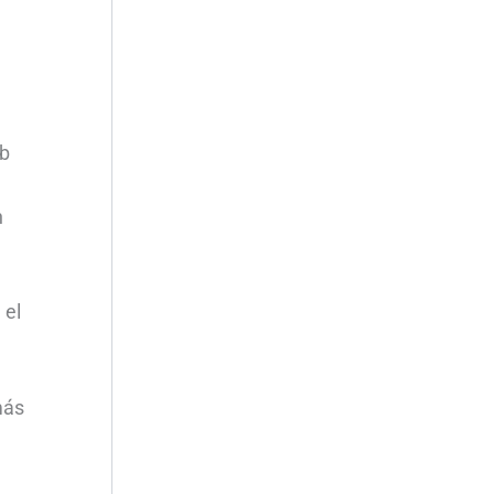
ab
n
 el
más