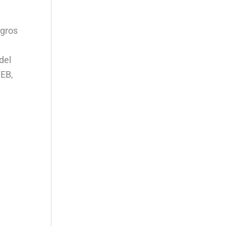
ogros
del
GEB,