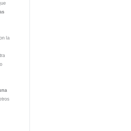
que
as
on la
tra
do
 una
etros