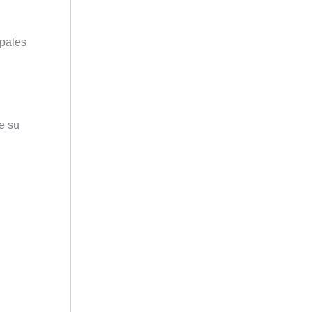
ipales
e su