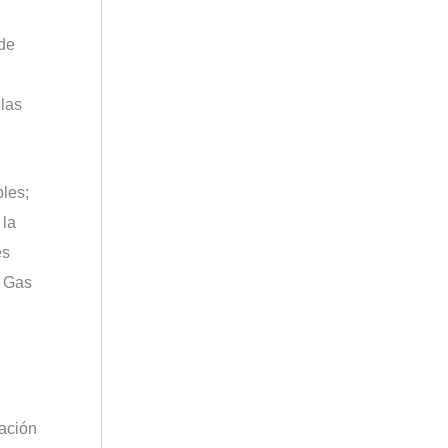
 de
 las
bles;
 la
es
y Gas
nación