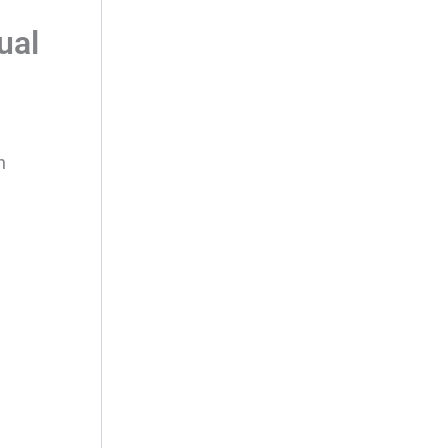
ual
n