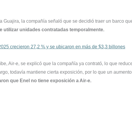
La Guajira, la compañía señaló que se decidió traer un barco qu
e utilizar unidades contratadas temporalmente.
2025 crecieron 27,2 % y se ubicaron en más de $3,3 billones
be, Air-e, se explicó que la compañía ya contrató, lo que reduc
rgo, todavía mantiene cierta exposición, por lo que un aumento
aron que Enel no tiene exposición a Air-e.