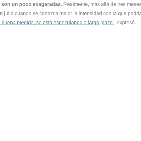
ez son un poco exageradas
. Realmente, más allá de tres mese
en julio cuando se conozca mejor la intensidad con la que podrí
n buena medida, se está especulando a largo plazo”,
expresó.