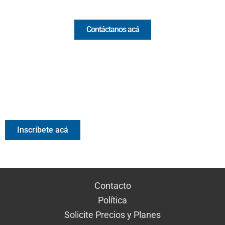
Comercial y pauta
Contáctanos acá
Valora Analitik Newsletter
Información estratégica para decisiones inteligentes.
Inscríbete gratis al newsletter diario de Valora Analitik
Inscríbete acá
Contacto
Política
Solicite Precios y Planes