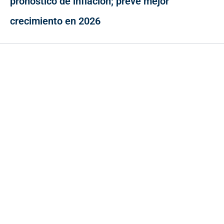
pronóstico de inflación; prevé mejor
crecimiento en 2026
Contacto
Cr 43A No. 5A - 113 Of. 2020 Edificio One Plaza - Medellín