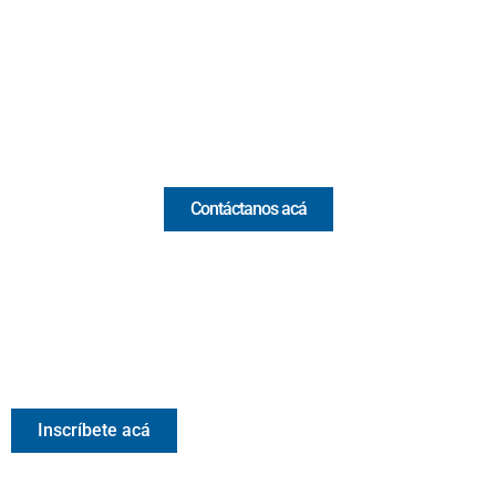
(Antioquia) - Colombia
(+57) 321 330 7515
Email:
[email protected]
Comercial y pauta
Contáctanos acá
Valora Analitik Newsletter
Información estratégica para decisiones inteligentes.
Inscríbete gratis al newsletter diario de Valora Analitik
Inscríbete acá