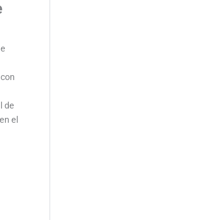
e
de
 con
l de
en el