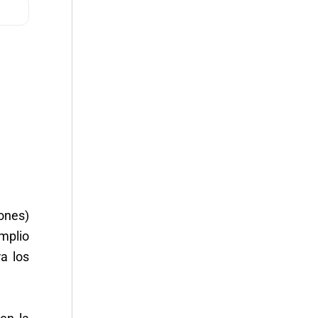
iones)
amplio
a los