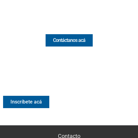
Email:
[email protected]
Comercial y pauta
Contáctanos acá
Valora Analitik Newsletter
Información estratégica para decisiones inteligentes.
Inscríbete gratis al newsletter diario de Valora Analitik
Inscríbete acá
Contacto