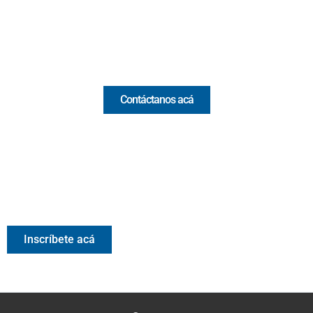
Email:
[email protected]
Comercial y pauta
Contáctanos acá
Valora Analitik Newsletter
Información estratégica para decisiones inteligentes.
Inscríbete gratis al newsletter diario de Valora Analitik
Inscríbete acá