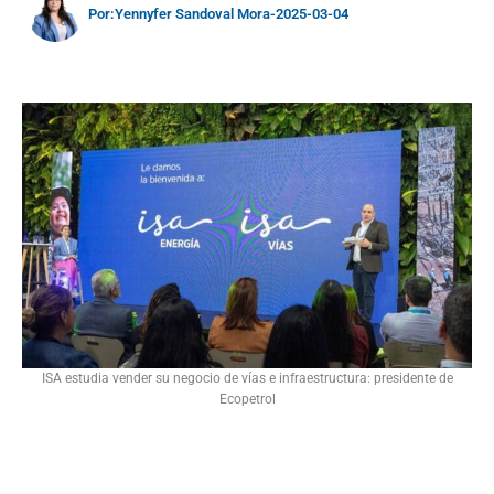
Por:
Yennyfer Sandoval Mora
-
2025-03-04
ISA estudia vender su negocio de vías e infraestructura: presidente de
Ecopetrol