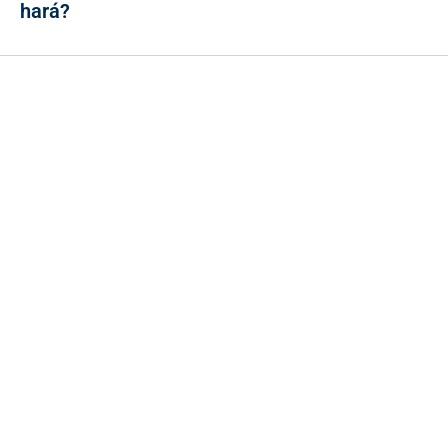
hará?
Contacto
Cr 43A No. 5A - 113 Of. 2020 Edificio One Plaza - Medellín
(Antioquia) - Colombia