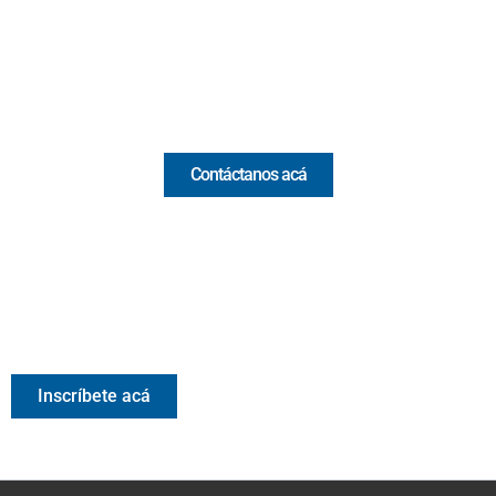
(+57) 321 330 7515
Email:
[email protected]
Comercial y pauta
Contáctanos acá
Valora Analitik Newsletter
Información estratégica para decisiones inteligentes.
Inscríbete gratis al newsletter diario de Valora Analitik
Inscríbete acá