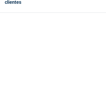
clientes
Contacto
Cr 43A No. 5A - 113 Of. 2020 Edificio One Plaza - Medellín
(Antioquia) - Colombia