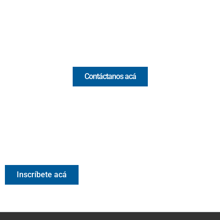
(+57) 321 330 7515
Email:
[email protected]
Comercial y pauta
Contáctanos acá
Valora Analitik Newsletter
Información estratégica para decisiones inteligentes.
Inscríbete gratis al newsletter diario de Valora Analitik
Inscríbete acá