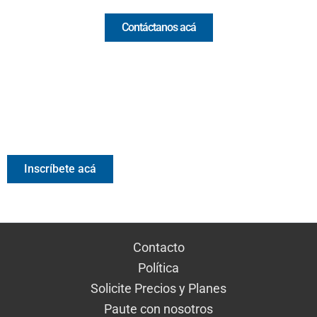
Contáctanos acá
Valora Analitik Newsletter
Información estratégica para decisiones inteligentes.
Inscríbete gratis al newsletter diario de Valora Analitik
Inscríbete acá
Contacto
Política
Solicite Precios y Planes
Paute con nosotros