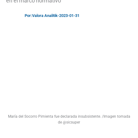
en el marco normativo
Por:
Valora Analitik
-
2023-01-31
María del Socorro Pimienta fue declarada insubsistente. /Imagen tomada
de @sicsuper