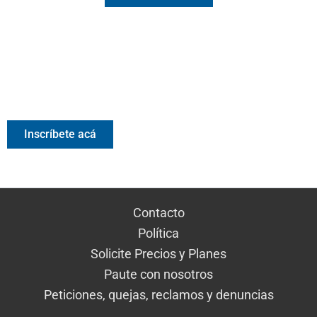
Valora Analitik Newsletter
Información estratégica para decisiones inteligentes.
Inscríbete gratis al newsletter diario de Valora Analitik
Inscríbete acá
Contacto
Política
Solicite Precios y Planes
Paute con nosotros
Peticiones, quejas, reclamos y denuncias