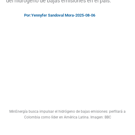
del hidrógeno de bajas emisiones en el país.
Por:
Yennyfer Sandoval Mora
-
2025-08-06
MinEnergía busca impulsar el hidrógeno de bajas emisiones: perfilará a
Colombia como líder en América Latina. Imagen: BBC