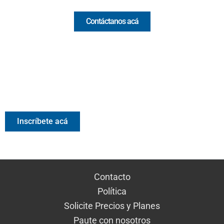
Contáctanos acá
Valora Analitik Newsletter
Información estratégica para decisiones inteligentes.
Inscríbete gratis al newsletter diario de Valora Analitik
Inscríbete acá
Contacto
Política
Solicite Precios y Planes
Paute con nosotros