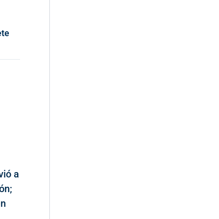
ete
vió a
ón;
en