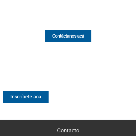
Email:
[email protected]
Comercial y pauta
Contáctanos acá
Valora Analitik Newsletter
Información estratégica para decisiones inteligentes.
Inscríbete gratis al newsletter diario de Valora Analitik
Inscríbete acá
Contacto