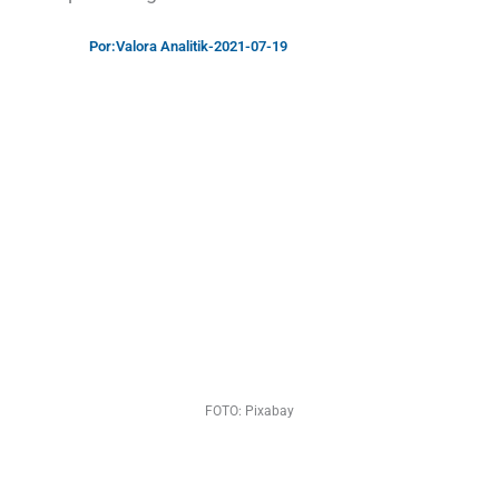
Por:
Valora Analitik
-
2021-07-19
FOTO: Pixabay